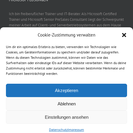
Ich bin freiberuflicher Trainer und IT-Berater. Als Microsoft Certified
Trainer und Microsoft Senior PreSales Consultant liegt der Schwerpunkt
meiner Arbeit auf Client- und Serverbetriebssystemen aus dem Hause
Microsoft. In dieser Eigenschaft arbeite ich für Microsoft selbst, aber
Cookie-Zustimmung verwalten
auch für andere Unternehmen wie beispielsweise Fujitsu oder Lenovo
sowie viele namhafte Microsoft Partnerunternehmen.
Um dir ein optimales Erlebnis zu bieten, verwenden wir Technologien wie
Cookies, um Geräteinformationen zu speichern und/oder darauf zuzugreifen.
Wenn du diesen Technologien zustimmst, können wir Daten wie das
Surfverhalten oder eindeutige IDs auf dieser Website verarbeiten. Wenn du deine
Zustimmung nicht erteilst oder zurückziehst, können bestimmte Merkmale und
Funktionen beeinträchtigt werden.
Impressum
|
Datenschutz
Akzeptieren
Ablehnen
Einstellungen ansehen
© 2016 Manfred Helber | Vorträge, Beratung & Workshops für Microsoft
Lösungen |
Impressum
|
Datenschutz
Datenschutz
Impressum