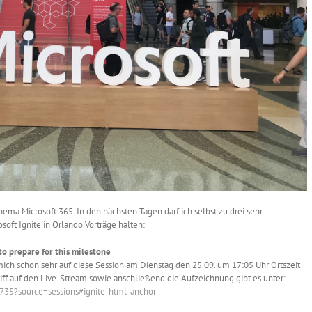
ma Microsoft 365. In den nächsten Tagen darf ich selbst zu drei sehr
ft Ignite in Orlando Vorträge halten:
 prepare for this milestone
ich schon sehr auf diese Session am Dienstag den 25.09. um 17:05 Uhr Ortszeit
griff auf den Live-Stream sowie anschließend die Aufzeichnung gibt es unter:
6735?source=sessions#ignite-html-anchor