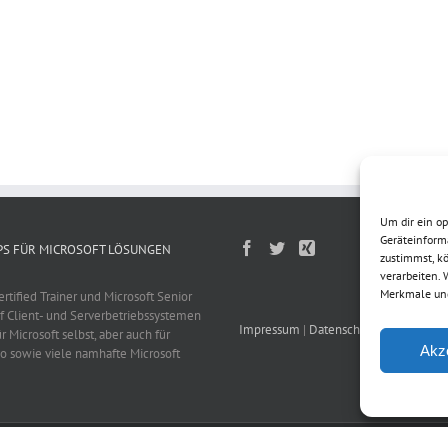
Um dir ein o
Geräteinform
PS FÜR MICROSOFT LÖSUNGEN
zustimmst, kö
verarbeiten.
Merkmale und
Certified Trainer und Microsoft Senior
f Client- und Serverbetriebssystemen
Impressum
|
Datenschutz
r Microsoft selbst, aber auch für
Akz
o sowie viele namhafte Microsoft