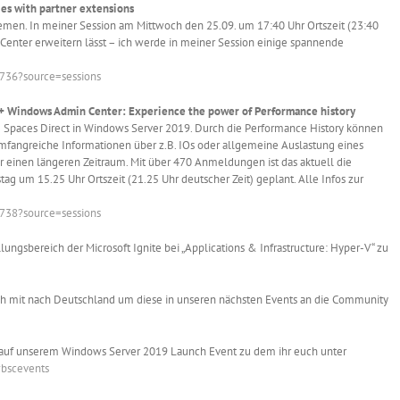
es with partner extensions
emen. In meiner Session am Mittwoch den 25.09. um 17:40 Uhr Ortszeit (23:40
Center erweitern lässt – ich werde in meiner Session einige spannende
6736?source=sessions
+ Windows Admin Center: Experience the power of Performance history
ge Spaces Direct in Windows Server 2019. Durch die Performance History können
fangreiche Informationen über z.B. IOs oder allgemeine Auslastung eines
r einen längeren Zeitraum. Mit über 470 Anmeldungen ist das aktuell die
stag um 15.25 Uhr Ortszeit (21.25 Uhr deutscher Zeit) geplant. Alle Infos zur
6738?source=sessions
ngsbereich der Microsoft Ignite bei „Applications & Infrastructure: Hyper-V“ zu
lich mit nach Deutschland um diese in unseren nächsten Events an die Community
r auf unserem Windows Server 2019 Launch Event zu dem ihr euch unter
bscevents