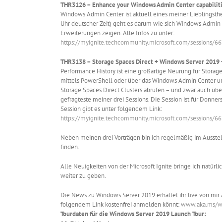
THR3126 – Enhance your Windows Admin Center capabiliti
Windows Admin Center ist aktuell eines meiner Lieblingsth
Uhr deutscher Zeit) geht es darum wie sich Windows Admin 
Erweiterungen zeigen. Alle Infos zu unter:
https://myignite.techcommunity.microsoft.com/sessions/6
THR3138 – Storage Spaces Direct + Windows Server 2019 
Performance History ist eine großartige Neurung für Stora
mittels PowerShell oder über das Windows Admin Center um
Storage Spaces Direct Clusters abrufen – und zwar auch übe
gefragteste meiner drei Sessions. Die Session ist für Donner
Session gibt es unter folgendem Link:
https://myignite.techcommunity.microsoft.com/sessions/6
Neben meinen drei Vorträgen bin ich regelmäßig im Ausstellu
finden.
Alle Neuigkeiten von der Microsoft Ignite bringe ich natür
weiter zu geben.
Die News zu Windows Server 2019 erhaltet ihr live von mi
folgendem Link kostenfrei anmelden könnt:
www.aka.ms/w
Tourdaten für die Windows Server 2019 Launch Tour: