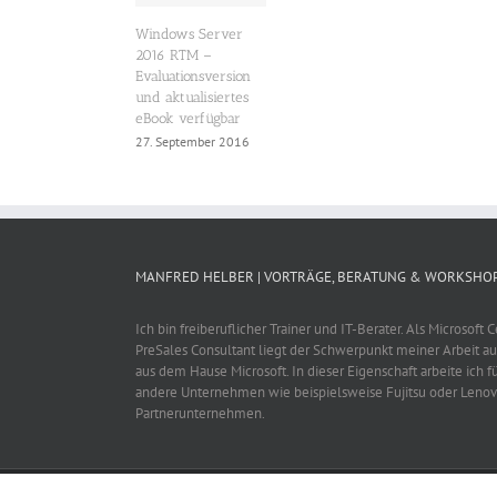
Windows Server
2016 RTM –
Evaluationsversion
und aktualisiertes
eBook verfügbar
27. September 2016
MANFRED HELBER | VORTRÄGE, BERATUNG & WORKSHO
Ich bin freiberuflicher Trainer und IT-Berater. Als Microsoft 
PreSales Consultant liegt der Schwerpunkt meiner Arbeit au
aus dem Hause Microsoft. In dieser Eigenschaft arbeite ich fü
andere Unternehmen wie beispielsweise Fujitsu oder Lenov
Partnerunternehmen.