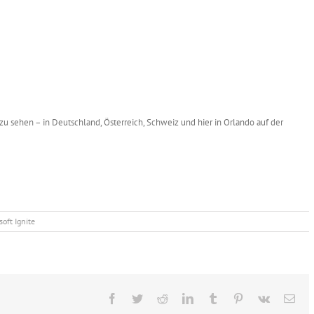
zu sehen – in Deutschland, Österreich, Schweiz und hier in Orlando auf der
soft Ignite
Facebook
Twitter
Reddit
LinkedIn
Tumblr
Pinterest
Vk
E-
Mai