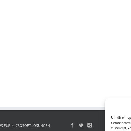
Um dir ein o
Geräteinform
PS FÜR MICROSOFT LÖSUNGEN
zustimmst, kö