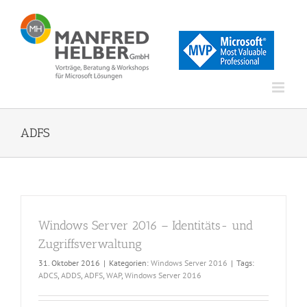
Zum
Inhalt
springen
ADFS
Windows Server 2016 – Identitäts- und
Zugriffsverwaltung
31. Oktober 2016
|
Kategorien:
Windows Server 2016
|
Tags:
ADCS
,
ADDS
,
ADFS
,
WAP
,
Windows Server 2016